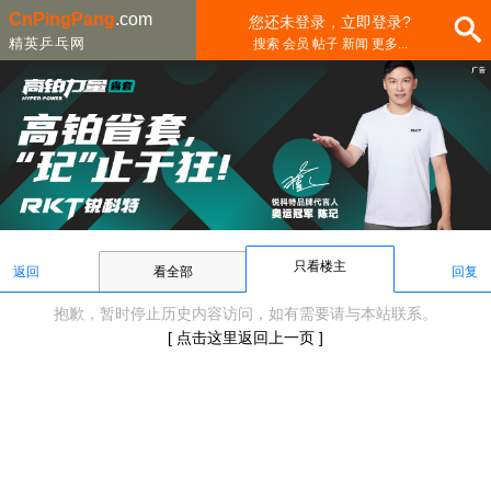
CnPingPang
.com
您还未登录，立即登录?
精英乒乓网
搜索 会员 帖子 新闻 更多...
只看楼主
返回
看全部
回复
抱歉，暂时停止历史内容访问，如有需要请与本站联系。
[ 点击这里返回上一页 ]