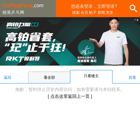
CnPingPang
.com
您还未登录，立即登录?
精英乒乓网
搜索 会员 帖子 新闻 更多...
只看楼主
返回
看全部
回复
抱歉，暂时停止历史内容访问，如有需要请与本站联系。
[ 点击这里返回上一页 ]